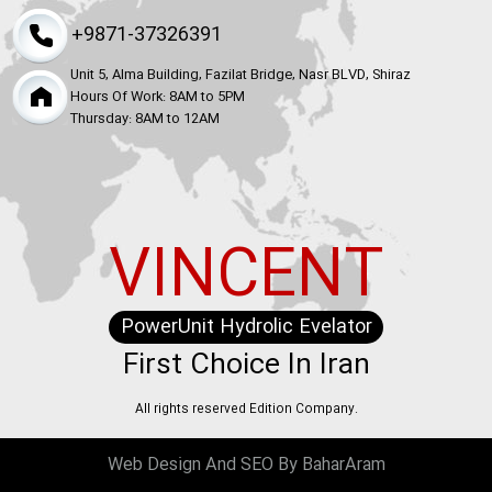
+9871-37326391
Unit 5, Alma Building, Fazilat Bridge, Nasr BLVD, Shiraz
Hours Of Work: 8AM to 5PM
Thursday: 8AM to 12AM
VINCENT
PowerUnit Hydrolic Evelator
First Choice In Iran
All rights reserved Edition Company.
ب
Web Design
And
SEO
By
BaharAram